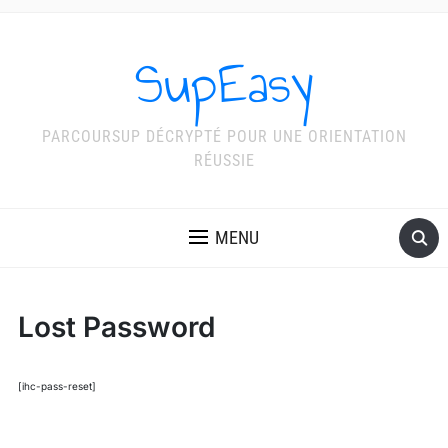
SupEasy
PARCOURSUP DÉCRYPTÉ POUR UNE ORIENTATION
RÉUSSIE
MENU
Lost Password
[ihc-pass-reset]